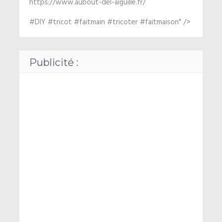
https://www.aubout-del-aiguille.fr/
#DIY #tricot #faitmain #tricoter #faitmaison" />
Publicité :