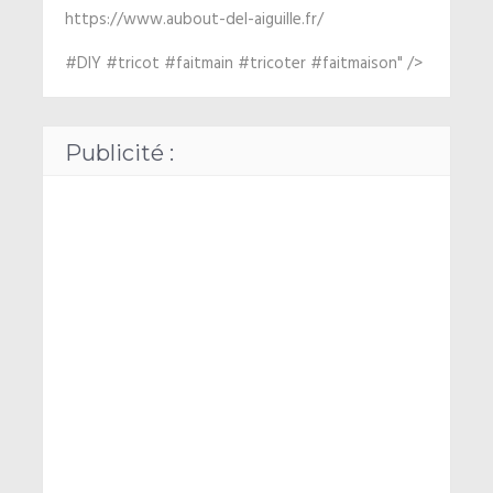
https://www.aubout-del-aiguille.fr/
#DIY #tricot #faitmain #tricoter #faitmaison" />
Publicité :